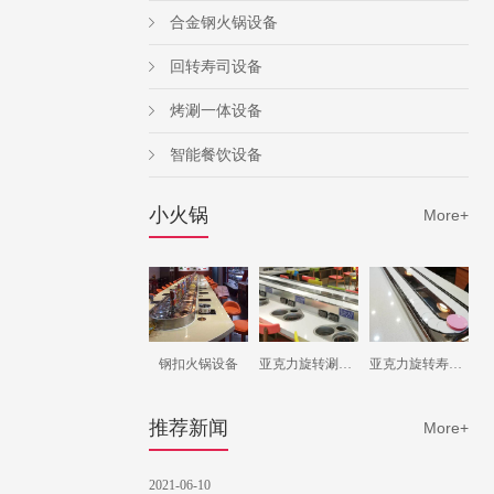
合金钢火锅设备
回转寿司设备
烤涮一体设备
智能餐饮设备
小火锅
More+
钢扣火锅设备
亚克力旋转涮烤一体设备
亚克力旋转寿司设备
推荐新闻
More+
2021-06-10