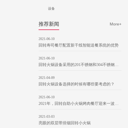
设备
推荐新闻
More+
2021-06-10
回转寿司餐厅配置新干线智能送餐系统的优势
2021-06-10
回转火锅设备采用的201不锈钢和304不锈钢有哪些不同
2021-04-09
回转火锅设备选择的时候有哪些要考虑的？
2021-06-10
2021年，回转自助小火锅烤肉餐厅迎来一波开店潮
2021-03-03
亮眼的双层带排烟回转小火锅