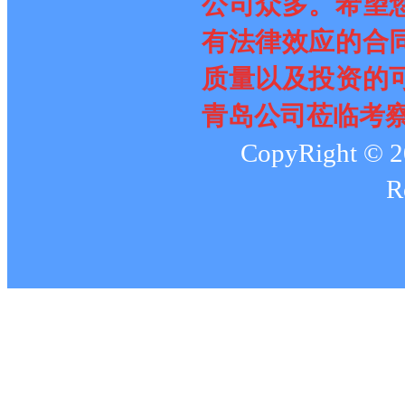
公司众多。希望
有法律效应的合
质量以及投资的
青岛公司莅临考
CopyRight 
R