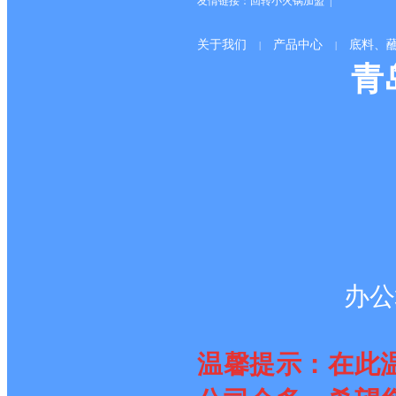
友情链接：
回转小火锅加盟 |
关于我们
产品中心
底料、
|
|
青
办公
温馨提示：在此