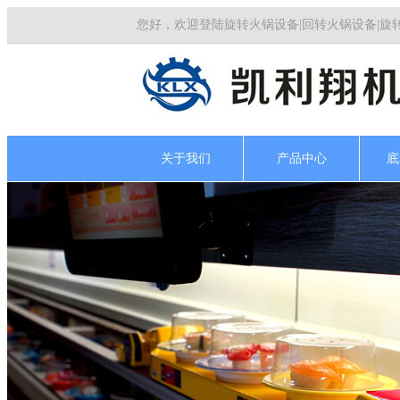
您好，欢迎登陆旋转火锅设备|回转火锅设备|
关于我们
产品中心
底