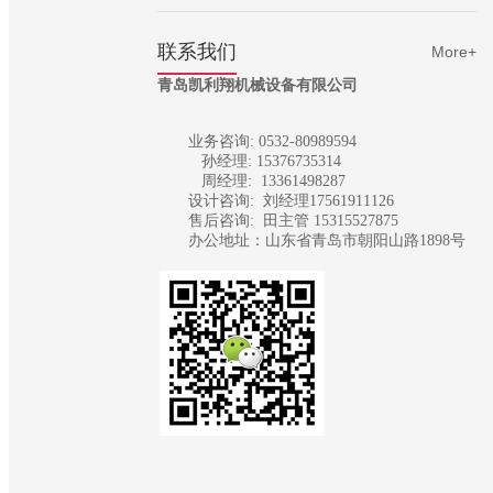
联系我们
More+
青岛凯利翔机械设备有限公司
业务咨询: 0532-80989594
孙经理: 15376735314
周经理: 13361498287
设计咨询:
刘经理17561911126
售后咨询:
田主管 15315527875
办公地址：山东省青岛市朝阳山路1898号