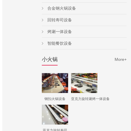
合金钢火锅设备
回转寿司设备
烤涮一体设备
智能餐饮设备
小火锅
More+
钢扣火锅设备
亚克力旋转涮烤一体设备
亚克力旋转寿司