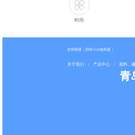
时尚
友情链接：
回转小火锅加盟 |
关于我们
产品中心
底料、
|
|
青