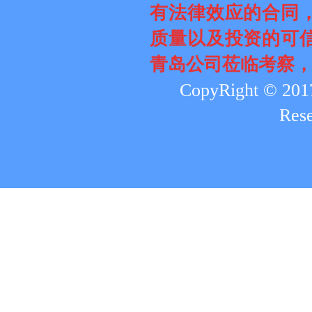
有法律效应的合同
质量以及投资的可
青岛公司莅临考察
CopyRight ©
Re