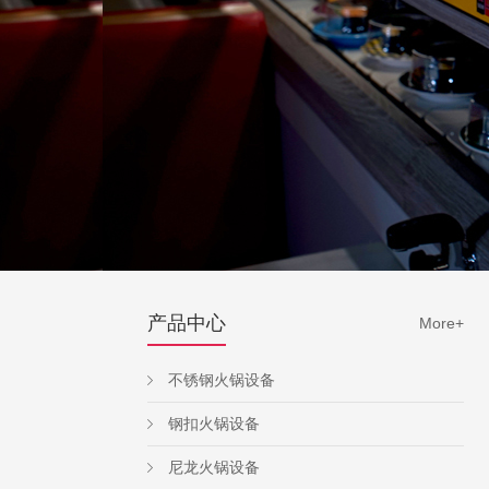
产品中心
More+
不锈钢火锅设备
钢扣火锅设备
尼龙火锅设备