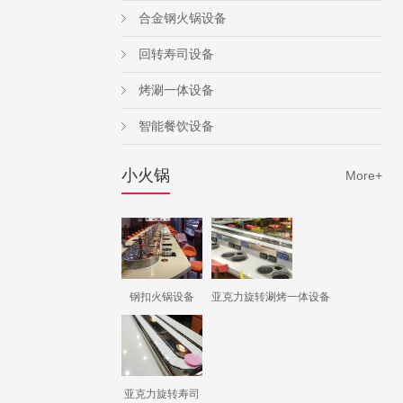
合金钢火锅设备
回转寿司设备
烤涮一体设备
智能餐饮设备
小火锅
More+
钢扣火锅设备
亚克力旋转涮烤一体设备
亚克力旋转寿司