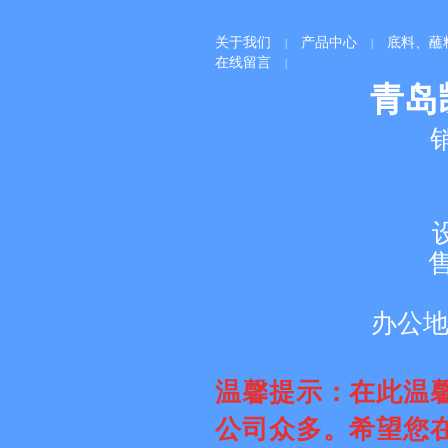
关于我们
产品中心
底料、蘸
|
|
在线留言
|
青岛
办公
温馨提示：在此温
公司众多。希望您