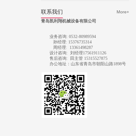
联系我们
More+
青岛凯利翔机械设备有限公司
业务咨询: 0532-80989594
孙经理: 15376735314
周经理: 13361498287
设计咨询:
刘经理17561911126
售后咨询:
田主管 15315527875
办公地址：山东省青岛市朝阳山路1898号