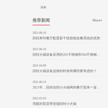
设备
推荐新闻
More+
2021-06-10
回转寿司餐厅配置新干线智能送餐系统的优势
2021-06-10
回转火锅设备采用的201不锈钢和304不锈钢有哪些不同
2021-04-09
回转火锅设备选择的时候有哪些要考虑的？
2021-06-10
2021年，回转自助小火锅烤肉餐厅迎来一波开店潮
2021-03-03
亮眼的双层带排烟回转小火锅