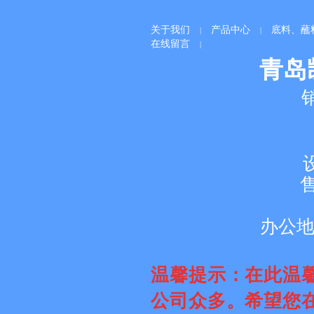
关于我们
产品中心
底料、蘸
|
|
在线留言
|
青岛
办公
温馨提示：在此温
公司众多。希望您