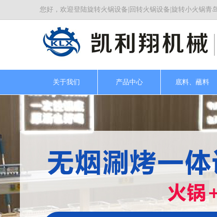
您好，欢迎登陆旋转火锅设备|回转火锅设备|旋转小火锅青
关于我们
产品中心
底料、蘸料