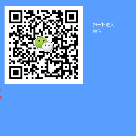
扫一扫进入
微信
，
欢