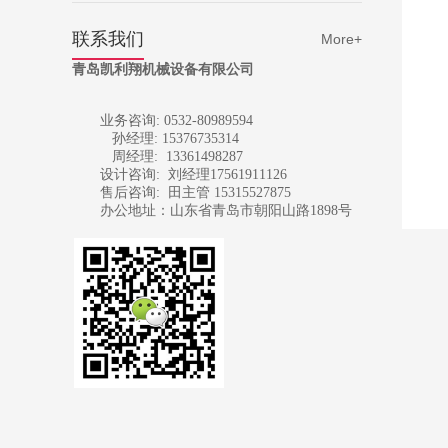
联系我们
More+
青岛凯利翔机械设备有限公司
业务咨询: 0532-80989594
孙经理: 15376735314
周经理: 13361498287
设计咨询:
刘经理17561911126
售后咨询:
田主管 15315527875
办公地址：山东省青岛市朝阳山路1898号