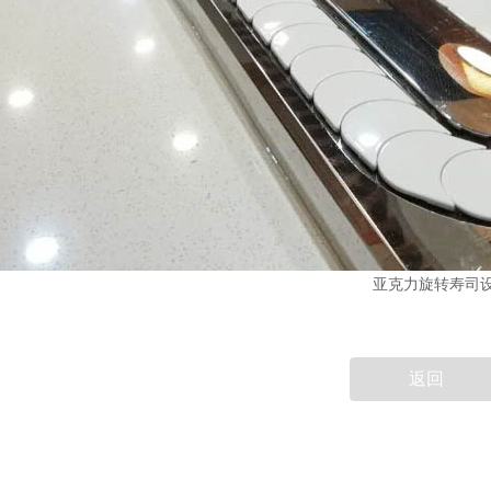
亚克力旋转寿司
返回