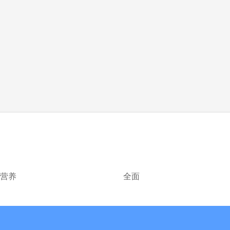
营养
全面