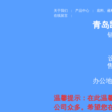
关于我们
产品中心
底料、蘸
|
|
在线留言
|
青岛
办公
温馨提示：在此温
公司众多。希望您