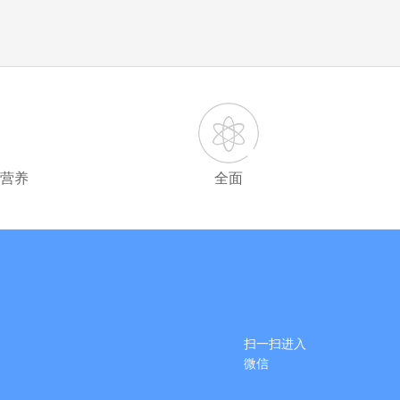
营养
全面
扫一扫进入
微信