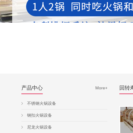
产品中心
回转
More+
不锈钢火锅设备
钢扣火锅设备
尼龙火锅设备