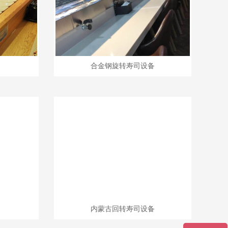
合金钢旋转寿司设备
内蒙古回转寿司设备